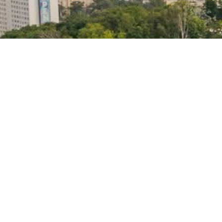
3
Sprzedaż i najem nieruchomości
wymagają spokoju, strategii i
stanowczości.
Prowadzę klientów przez cały proces
– od pierwszej analizy po przekazanie
kluczy.
Trójmiasto oraz północna część
województwa pomorskiego.